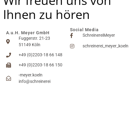
Wir freuen uns von
Ihnen zu hören
Social Media
A.u.H. Meyer GmbH
SchreinereiMeyer
Fuggerstr. 21-23
51149 Köln
schreinerei_meyer_koeln
+49 (0)2203-18 66 148
+49 (0)2203-18 66 150
nleok.reyem-
@ofni
ierenierhcs